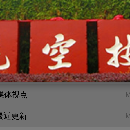
南航空技师万搏体育2025年高级工、预备技..
2
南航空技师万搏体育2024年招生简章
2
南航空技师万搏体育2024级高级工、预备技..
2
淞区董家塅片区管委会副主任曾超群一..
2
媒体视点
最近更新