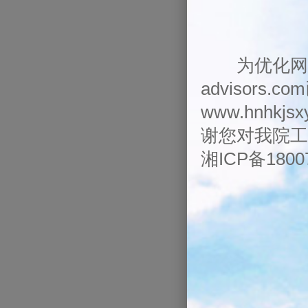
筑
为优化网络服
advisor
匠
www.hnh
谢您对我院工
万
湘ICP备1800
以
“
“