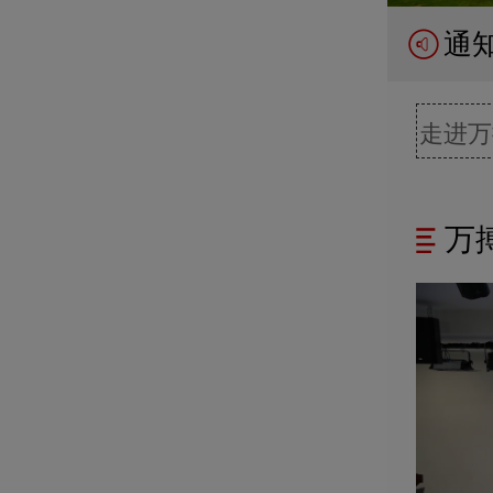
通
走进万
万