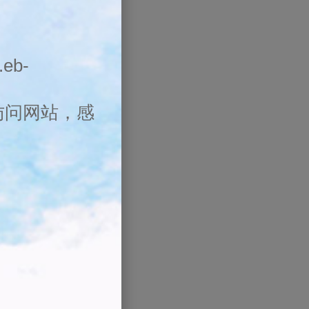
025-11
b-
025-11
址访问网站，感
025-11
025-11
025-11
025-11