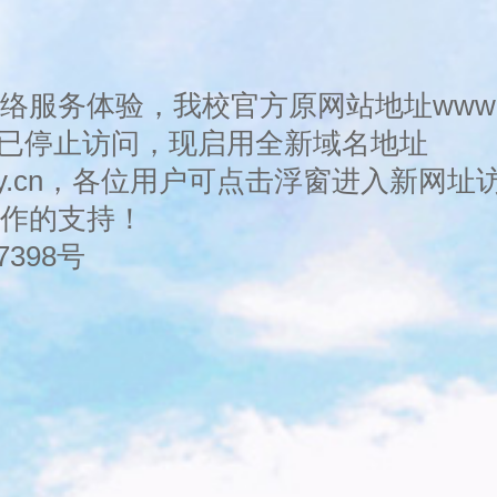
牢校园安全防线，护航学生健康成长—..
2
务体验，我校官方原网站地址www.e
s.com已停止访问，现启用全新域名地址
心育桃李 赛场绽芳华 ——建筑装饰系谭..
2
kjsxy.cn，各位用户可点击浮窗进入新网
作的支持！
搏体育教师在全国中职学校教师教学设计与..
2
7398号
抗战精神为翼，书写青春滚烫篇章——思..
2
技能照亮前程”——全省技工院校工学一体..
2
技”往开来 “运”动出彩 万搏体育第三届教..
2