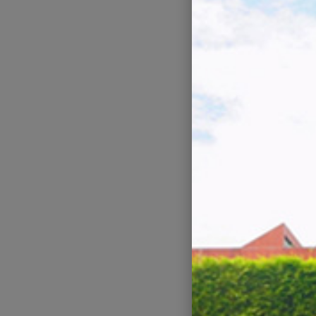
当
上
万搏
湖
上