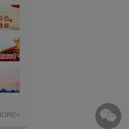
MORE+