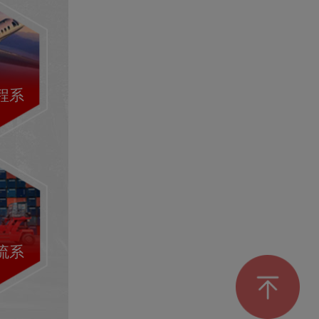
程系
流系