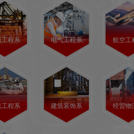
械工程系
电气工程系
航空工
息工程系
建筑装饰系
经贸物