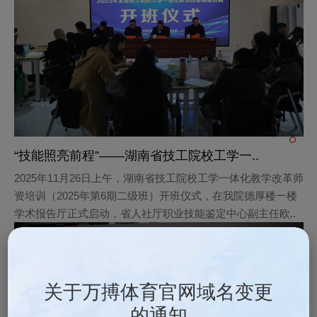
空技师..
湖南航空技师万搏体育工会的湖南航空技
师学..
中五环（湖南）项目管理有限公司受湖
南..
湖南航空技师万搏体育的工程建设造价咨
询服..
湖南浦建招标有限公司受湖南航空技师
学..
万搏体育智能制造产教融合实训..
“技能照亮前程”——湖南省技工院校工学一..
2025年11月26日上午，湖南省技工院校工学一体化教学改革师
资培训（2025年第6期二级班）开班仪式，在我院德厚楼一楼
学术报告厅正式启动，省人社厅职业技能鉴定中心副主任欧..
关于万搏体育官网域名变更
的通知